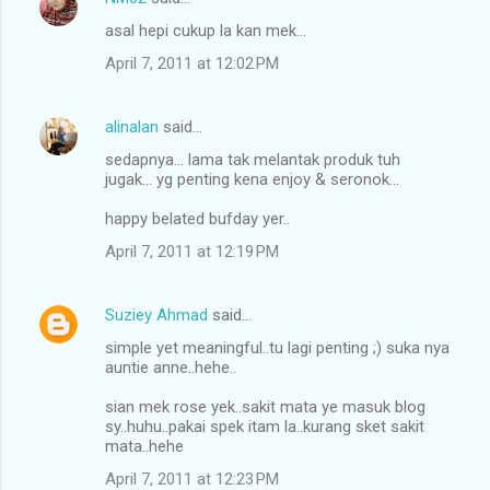
asal hepi cukup la kan mek...
April 7, 2011 at 12:02 PM
alinalan
said…
sedapnya... lama tak melantak produk tuh
jugak... yg penting kena enjoy & seronok...
happy belated bufday yer..
April 7, 2011 at 12:19 PM
Suziey Ahmad
said…
simple yet meaningful..tu lagi penting ;) suka nya
auntie anne..hehe..
sian mek rose yek..sakit mata ye masuk blog
sy..huhu..pakai spek itam la..kurang sket sakit
mata..hehe
April 7, 2011 at 12:23 PM