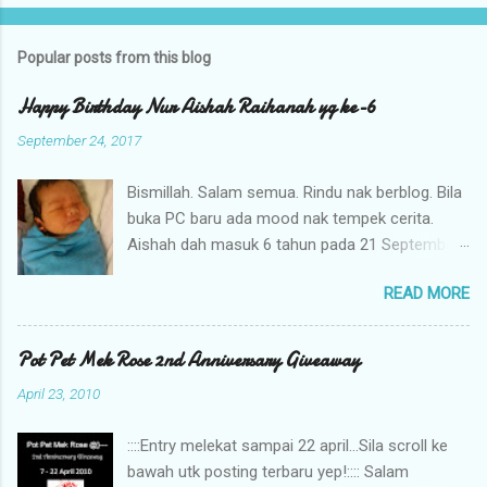
Popular posts from this blog
Happy Birthday Nur Aishah Raihanah yg ke-6
September 24, 2017
Bismillah. Salam semua. Rindu nak berblog. Bila
buka PC baru ada mood nak tempek cerita.
Aishah dah masuk 6 tahun pada 21 September
lalu. Alhamdulillah...syukur. 6 tahun yg
READ MORE
lepas..cerita aishah dah terukir dalam blog ini
since dalam kandungan lagi. Begitu juga selepas
beberapa tahun kelahiran. Banyak cerita
Pot Pet Mek Rose 2nd Anniversary Giveaway
dikongsi. Sehinggala ibu dah tak bekerja. Banyak
April 23, 2010
masa diluang dengan anak2 & uruskan keluarga.
Nak buka laptop pon takde mood. Nak berblog
::::Entry melekat sampai 22 april...Sila scroll ke
via Phone sgt2la tak bes. ok... selamat Hari
bawah utk posting terbaru yep!:::: Salam
Lahir aishah raihanah yg ke-6. Semoga kakak