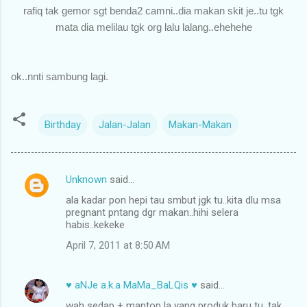
rafiq tak gemor sgt benda2 camni..dia makan skit je..tu tgk
mata dia melilau tgk org lalu lalang..ehehehe
ok..nnti sambung lagi.
Birthday
Jalan-Jalan
Makan-Makan
Unknown
said…
C
ala kadar pon hepi tau smbut jgk tu..kita dlu msa
o
pregnant pntang dgr makan..hihi selera
m
habis..kekeke
m
April 7, 2011 at 8:50 AM
e
n
♥ aNJe a.k.a MaMa_BaLQis ♥
said…
t
wah sedap + mantop la yang produk baru tu, tak