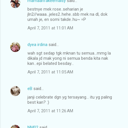
mamaarifakeemaisy
said…
bestnye mek rose..seharian je
jln2//waaa...jeles2..hehe..sbb mek na dl, dok
umah je, en somi takde..hu~ =P
April 7, 2011 at 11:01 AM
dyea irdina
said…
wah sgt sedap tgk mknan tu semua...mmg la
dikala jd mak yong ni semua benda kita nak
kan...epi belated besday...
April 7, 2011 at 11:05 AM
eB
said…
janji celebrate dgn yg tersayang... itu yg paling
best kan? :)
April 7, 2011 at 11:26 AM
NM02
said…