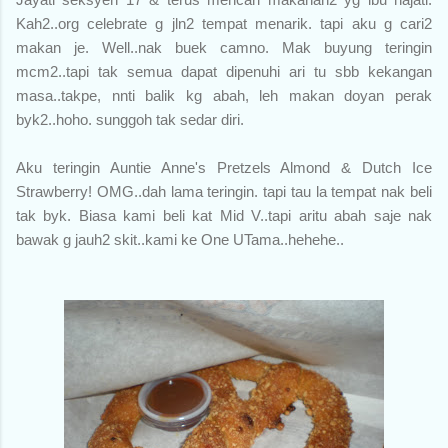
Kah2..org celebrate g jln2 tempat menarik. tapi aku g cari2
makan je. Well..nak buek camno. Mak buyung teringin
mcm2..tapi tak semua dapat dipenuhi ari tu sbb kekangan
masa..takpe, nnti balik kg abah, leh makan doyan perak
byk2..hoho. sunggoh tak sedar diri.
Aku teringin Auntie Anne's Pretzels Almond & Dutch Ice
Strawberry! OMG..dah lama teringin. tapi tau la tempat nak beli
tak byk. Biasa kami beli kat Mid V..tapi aritu abah saje nak
bawak g jauh2 skit..kami ke One UTama..hehehe..