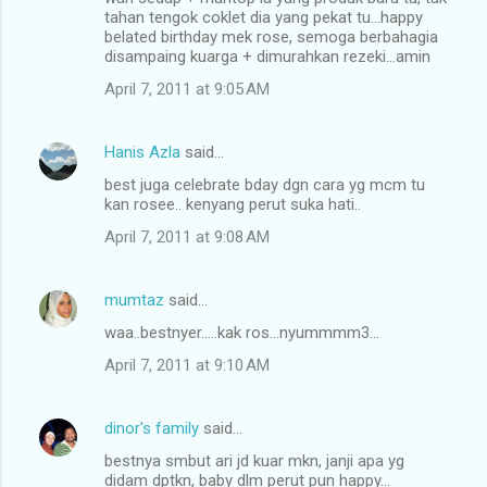
tahan tengok coklet dia yang pekat tu...happy
s
belated birthday mek rose, semoga berbahagia
disampaing kuarga + dimurahkan rezeki...amin
April 7, 2011 at 9:05 AM
Hanis Azla
said…
best juga celebrate bday dgn cara yg mcm tu
kan rosee.. kenyang perut suka hati..
April 7, 2011 at 9:08 AM
mumtaz
said…
waa..bestnyer.....kak ros...nyummmm3...
April 7, 2011 at 9:10 AM
dinor's family
said…
bestnya smbut ari jd kuar mkn, janji apa yg
didam dptkn, baby dlm perut pun happy...