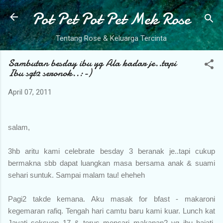
Pot Pet Pot Pet Mek Rose
Skip to main content
Tentang Rose & Keluarga Tercinta
Sambutan besday ibu yg Ala kadar je..tapi
Ibu sgt2 seronok..:-)
April 07, 2011
salam,
3hb aritu kami celebrate besday 3 beranak je..tapi cukup
bermakna sbb dapat luangkan masa bersama anak & suami
sehari suntuk. Sampai malam tau! eheheh
Pagi2 takde kemana. Aku masak for bfast - makaroni
kegemaran rafiq. Tengah hari camtu baru kami kuar. Lunch kat
Jayati seksyen 17 & terus mencari makanan2 yg ibu hajati.