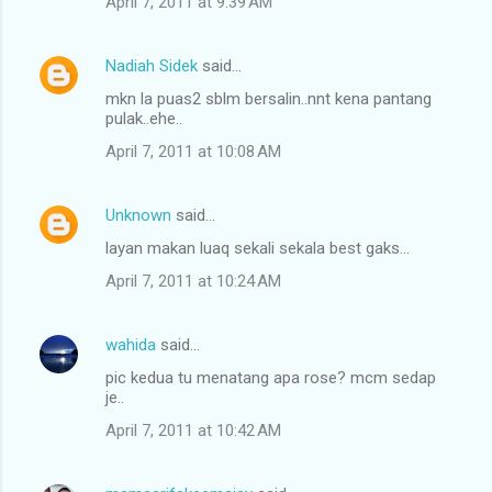
April 7, 2011 at 9:39 AM
Nadiah Sidek
said…
mkn la puas2 sblm bersalin..nnt kena pantang
pulak..ehe..
April 7, 2011 at 10:08 AM
Unknown
said…
layan makan luaq sekali sekala best gaks...
April 7, 2011 at 10:24 AM
wahida
said…
pic kedua tu menatang apa rose? mcm sedap
je..
April 7, 2011 at 10:42 AM