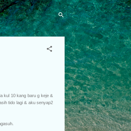
a kul 10 kang baru g keje &
asih tido lagi & aku senyap2
ngasuh.