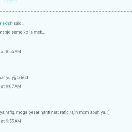
a akish
said…
manje same ko la mek...
 at 8:55 AM
ar yu yg latest
 at 9:07 AM
 rafiq. moga besar nanti mat rafiq rajin mcm abah ya. :)
 at 9:55 AM