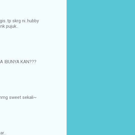
s..tp skrg ni..hubby
nk pujuk..
TA IBUNYA KAN???
 mmg sweet sekali~
r..