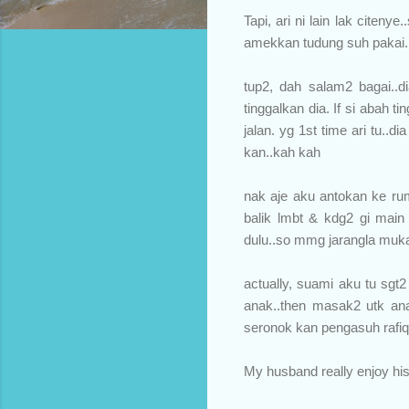
Tapi, ari ni lain lak citeny
amekkan tudung suh pakai. 
tup2, dah salam2 bagai..d
tinggalkan dia. If si abah t
jalan. yg 1st time ari tu..d
kan..kah kah
nak aje aku antokan ke rum
balik lmbt & kdg2 gi main
dulu..so mmg jarangla muka
actually, suami aku tu sgt2
anak..then masak2 utk ana
seronok kan pengasuh rafi
My husband really enjoy hi