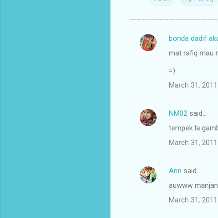
bonda dadif ak
C
mat rafiq mau 
o
m
=)
m
March 31, 2011
e
n
NM02
said…
t
tempek la gamb
s
March 31, 2011
Ann
said…
auwww manjanya
March 31, 2011