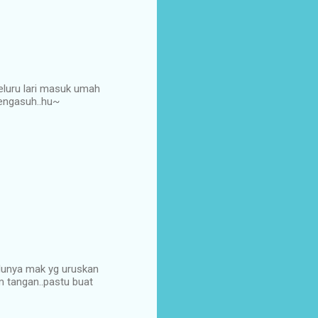
meluru lari masuk umah
pengasuh..hu~
lunya mak yg uruskan
m tangan..pastu buat