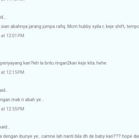
id…
..sian abahnya jarang jumpa rafiq. Mcm hubby syila r, keje shift, tem
 at 12:01 PM
penyayang kan?leh la bntu ringan2kan keje kita..hehe
 at 12:15 PM
aid…
 ngan mak n abah ye...
 at 12:55 PM
aid…
ja dengan ibunye ye.. camne lah nanti bila dh de baby kan??? hope die 