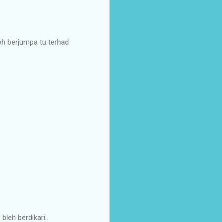
poh berjumpa tu terhad
bleh berdikari..