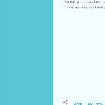
okla nak g sarapan. lapor..
makan aje kuor. sakit urat p
Abah
My Family