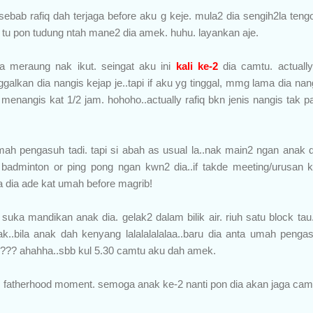
e..sebab rafiq dah terjaga before aku g keje. mula2 dia sengih2la ten
tu pon tudung ntah mane2 dia amek. huhu. layankan aje.
ia meraung nak ikut. seingat aku ini
kali ke-2
dia camtu. actuall
inggalkan dia nangis kejap je..tapi if aku yg tinggal, mmg lama dia nan
ia menangis kat 1/2 jam. hohoho..actually rafiq bkn jenis nangis tak p
ah pengasuh tadi. tapi si abah as usual la..nak main2 ngan anak di
 badminton or ping pong ngan kwn2 dia..if takde meeting/urusan ke
 dia ade kat umah before magrib!
 suka mandikan anak dia. gelak2 dalam bilik air. riuh satu block ta
k..bila anak dah kenyang lalalalalalaa..baru dia anta umah pengas
q??? ahahha..sbb kul 5.30 camtu aku dah amek.
s fatherhood moment. semoga anak ke-2 nanti pon dia akan jaga camtu