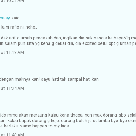
 at 10:53 AM
maisy
said…
 ni rafiq ni..hehe..
rt dak arif g umah pengasuh dah, ingtkan dia nak nangis ke hapa//lg 
h salam pun..kita yg kena g dekat dia, dia excited betul dpt g umah 
 at 11:13 AM
 dengan maknya kan! sayu hati tak sampai hati kan
 at 11:24 AM
ids mmg akan meraung kalau kena tinggal ngn mak dorang..sbb sela
an. kalau bapak dorang g keje, dorang boleh je selamba bye-bye ciu
 berlaku..same happen to my kids
 at 11:40 AM