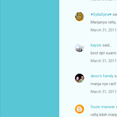
♥SyilaSyira♥
sa
Manjanya rafiq.
March 31, 2011
kayzie
said…
best dpt suami 
March 31, 2011
dinor's family
s
manja nye rarif
March 31, 2011
Suzie maswar
s
rafiq lebih man