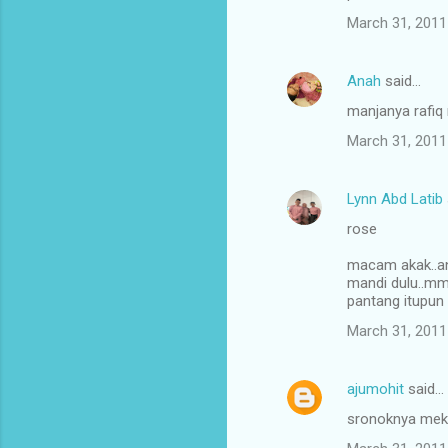
March 31, 2011
Anah
said…
manjanya rafiq 
March 31, 2011
Lynn Abd Latib
rose
macam akak..an
mandi dulu..mm
pantang itupun
March 31, 2011
ajumohit
said…
sronoknya mek r