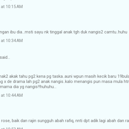
 at 10:15 AM
ngan ibu dia...msti sayu nk tinggal anak tgh duk nangis2 camtu..huhu
 at 10:34 AM
said…
ak2 akak tahu pg2 kena pg taska..auni wpun masih kecik baru 19bul
g x de drama lah pg2 anak nangis..kalo menangis pun masa mula htr
 mama dia yg nangis!!huhuhu...
 at 10:44 AM
ose, baik dan rajin sungguh abah rafiq, nnti dpt adik lagi abah dan r