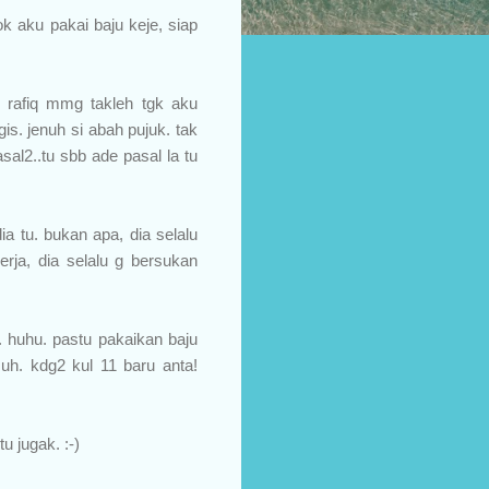
gok aku pakai baju keje, siap
y rafiq mmg takleh tgk aku
gis. jenuh si abah pujuk. tak
asal2..tu sbb ade pasal la tu
a tu. bukan apa, dia selalu
rja, dia selalu g bersukan
u. huhu. pastu pakaikan baju
uh. kdg2 kul 11 baru anta!
 jugak. :-)