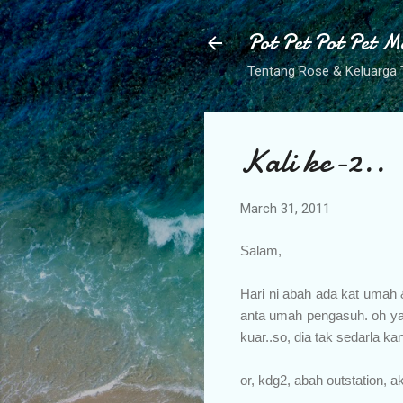
Pot Pet Pot Pet M
Tentang Rose & Keluarga 
Kali ke-2..
March 31, 2011
Salam,
Hari ni abah ada kat umah 
anta umah pengasuh. oh ya, 
kuar..so, dia tak sedarla kan
or, kdg2, abah outstation, 