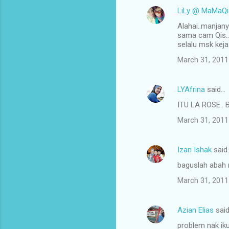
LiLy @ MaMaQi
Alahai..manjany
sama cam Qis..k
selalu msk keja
March 31, 2011
LYAfrina
said…
ITU LA ROSE.
March 31, 2011
Izan Ishak
said
baguslah abah 
March 31, 2011
Azian Elias
sai
problem nak iku