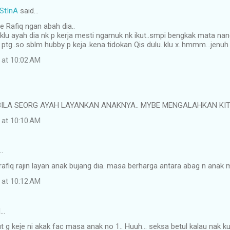
StInA
said…
e Rafiq ngan abah dia..
lu ayah dia nk p kerja mesti ngamuk nk ikut..smpi bengkak mata nangi
 ptg..so sblm hubby p keja..kena tidokan Qis dulu..klu x..hmmm...jenuh 
 at 10:02 AM
. BILA SEORG AYAH LAYANKAN ANAKNYA.. MYBE MENGALAHKAN KI
 at 10:10 AM
…
rafiq rajin layan anak bujang dia. masa berharga antara abag n anak
 at 10:12 AM
d…
t g keje ni akak fac masa anak no 1.. Huuh... seksa betul kalau nak kua