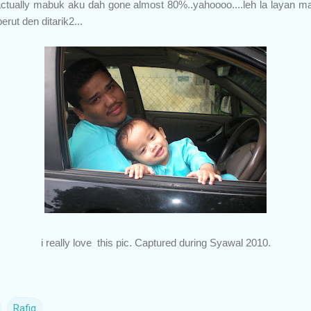
actually mabuk aku dah gone almost 80%..yahoooo....leh la layan ma
erut den ditarik2...
i really love this pic. Captured during Syawal 2010.
Rafiq