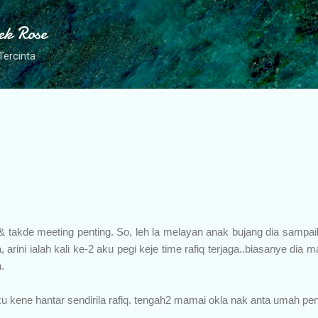
Skip to main content
ek Rose
Tercinta
& takde meeting penting. So, leh la melayan anak bujang dia sampail
arini ialah kali ke-2 aku pegi keje time rafiq terjaga..biasanye dia m
.
aku kene hantar sendirila rafiq. tengah2 mamai okla nak anta umah pe