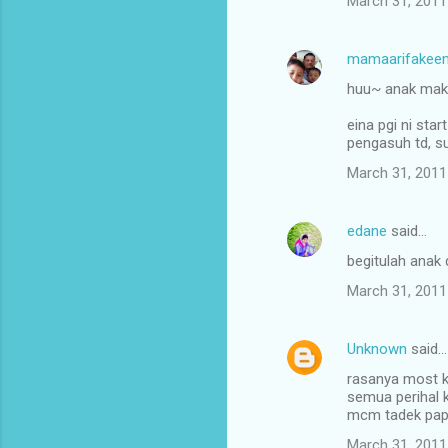
March 31, 2011
mamaarifakee
huu~ anak mak la
eina pgi ni sta
pengasuh td, su
March 31, 2011
edane
said…
begitulah anak
March 31, 2011
Unknown
said…
rasanya most k
semua perihal k
mcm tadek pape
March 31, 2011