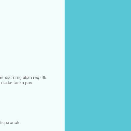
an..dia mmg akan req utk
 dia ke taska pas
afiq sronok